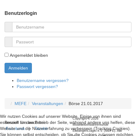
Benutzerlogin
Angemeldet bleiben
Benutzername vergessen?
Passwort vergessen?
MEFE
Veranstaltungen
Börse 21.01.2017
Wir nutzen Cookies auf unserer Website. Einige von ihnen sind
Copyright © 2026
Besuch uns auch bei:
essenziell für den Betrieb der Seite, während andere uns helfen, diese
Modelleisenbahnfreunde
Facebook
|
Tumblr
Website und die Nutzererfahrung zu verbessern (Tracking Cookies).
Ellwangen/Jagst e.V. (MEFE). Alle
Sie können selbst entscheiden, ob Sie die Cookies zulassen möchten.