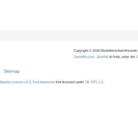
Copyright © 2026 Modelleisenbahnfreunde 
JoomlArt.com
.
Joomla!
ist freie, unter der
|
Sitemap
Apache License v2.0
.
Font Awesome
font licensed under
SIL OFL 1.1
.